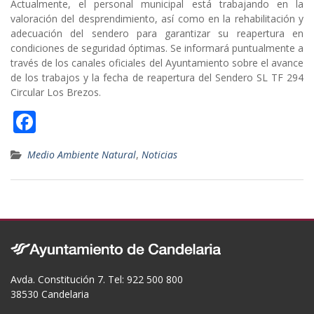
Actualmente, el personal municipal está trabajando en la
valoración del desprendimiento, así como en la rehabilitación y
adecuación del sendero para garantizar su reapertura en
condiciones de seguridad óptimas. Se informará puntualmente a
través de los canales oficiales del Ayuntamiento sobre el avance
de los trabajos y la fecha de reapertura del Sendero SL TF 294
Circular Los Brezos.
F
ac
Medio Ambiente Natural
,
Noticias
e
b
o
o
k
Avda. Constitución 7. Tel: 922 500 800
38530 Candelaria