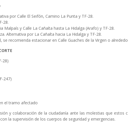
O
nativa por Calle El Seifón, Camino La Punta y TF-28.
F-28.
ia Malpaís y Calle La Cañaíta hasta La Hidalga (Arafo) y TF-28.
za. Alternativa por La Cañaíta hacia La Hidalga y TF-28.
nal, se recomienda estacionar en Calle Guaches de la Virgen o alrededo
 CORTE
F-28)
TF-247)
en el tramo afectado
ión y colaboración de la ciudadanía ante las molestias que estos 
 con la supervisión de los cuerpos de seguridad y emergencias.