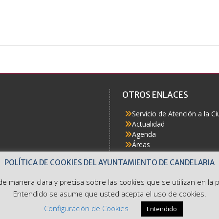
OTROS ENLACES
Servicio de Atención a la C
Actualidad
Agenda
Áreas
Buzón del Ciudadano
POLÍTICA DE COOKIES DEL AYUNTAMIENTO DE CANDELARIA
Accesibilidad
e de manera clara y precisa sobre las cookies que se utilizan en l
Entendido se asume que usted acepta el uso de cookies.
Configuración de Cookies
Entendido
Ayuntamiento de Candelaria. Avda. Constitución 7. Tel: 922 500 800