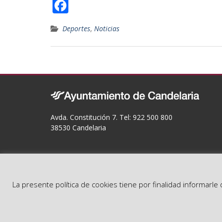
F
ac
Deportes
,
Noticias
e
b
o
o
k
Avda. Constitución 7. Tel: 922 500 800
38530 Candelaria
La presente política de cookies tiene por finalidad informarl