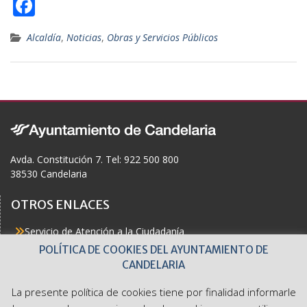
F
ac
Alcaldía
,
Noticias
,
Obras y Servicios Públicos
e
b
o
o
k
Avda. Constitución 7. Tel: 922 500 800
38530 Candelaria
OTROS ENLACES
Servicio de Atención a la Ciudadanía
Actualidad
POLÍTICA DE COOKIES DEL AYUNTAMIENTO DE
Agenda
CANDELARIA
Áreas
Buzón del Ciudadano
La presente política de cookies tiene por finalidad informarle
Accesibilidad