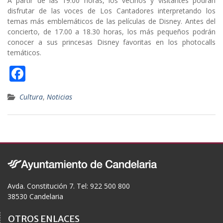
A partir de las 19.00 horas, los vecinos y visitantes podrán
disfrutar de las voces de Los Cantadores interpretando los
temas más emblemáticos de las películas de Disney. Antes del
concierto, de 17.00 a 18.30 horas, los más pequeños podrán
conocer a sus princesas Disney favoritas en los photocalls
temáticos.
F
ac
Cultura
,
Noticias
e
b
o
o
k
Avda. Constitución 7. Tel: 922 500 800
38530 Candelaria
OTROS ENLACES