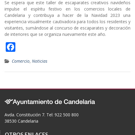
Se espera que este taller de escaparates creativos navideños
impulse el espíritu festivo en los comercios locales de
Candelaria y contribuya a hacer de la Navidad 2023 una
experiencia visualmente cautivadora para todos los residentes y
visitantes, sumándose al concurso de escaparates y decoración
de interiores que se organiza nuevamente este año.
F
ac
Comercio
,
Noticias
e
b
o
o
k
Avda. Constitución 7. Tel: 922 500 800
38530 Candelaria
OTROS ENLACES