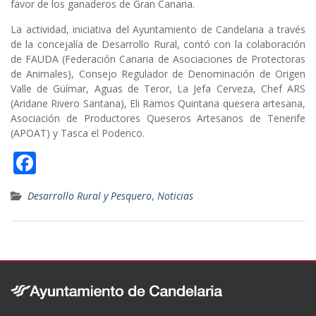
favor de los ganaderos de Gran Canaria.
La actividad, iniciativa del Ayuntamiento de Candelaria a través
de la concejalía de Desarrollo Rural, contó con la colaboración
de FAUDA (Federación Canaria de Asociaciones de Protectoras
de Animales), Consejo Regulador de Denominación de Origen
Valle de Güímar, Aguas de Teror, La Jefa Cerveza, Chef ARS
(Aridane Rivero Santana), Eli Ramos Quintana quesera artesana,
Asociación de Productores Queseros Artesanos de Tenerife
(APOAT) y Tasca el Podenco.
F
ac
Desarrollo Rural y Pesquero
,
Noticias
e
b
o
o
k