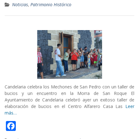
Noticias
,
Patrimonio Histórico
e
b
o
o
k
Candelaria celebra los Mechones de San Pedro con un taller de
bucios y un encuentro en la Morra de San Roque El
Ayuntamiento de Candelaria celebró ayer un exitoso taller de
elaboración de bucios en el Centro Alfarero Casa Las
Leer
más…
F
ac