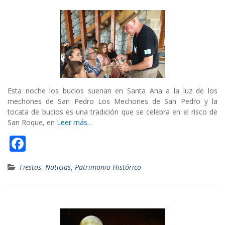
o
o
k
Esta noche los bucios suenan en Santa Ana a la luz de los
mechones de San Pedro Los Mechones de San Pedro y la
tocata de bucios es una tradición que se celebra en el risco de
San Roque, en
Leer más…
F
ac
Fiestas
,
Noticias
,
Patrimonio Histórico
e
b
o
o