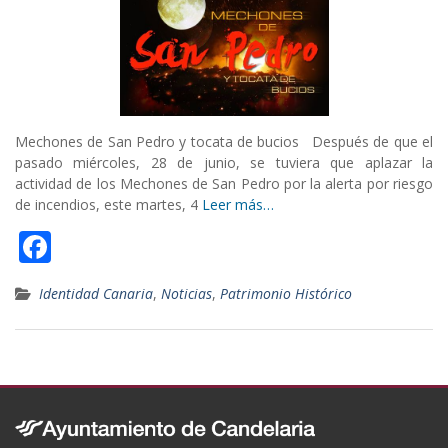
k
Mechones de San Pedro y tocata de bucios Después de que el
pasado miércoles, 28 de junio, se tuviera que aplazar la
actividad de los Mechones de San Pedro por la alerta por riesgo
de incendios, este martes, 4
Leer más…
F
ac
Identidad Canaria
,
Noticias
,
Patrimonio Histórico
e
b
o
o
k