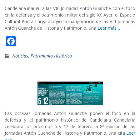
Candelaria inaugura las VIII Jornadas Antón Guanche con el foco
en la defensa y el patrimonio militar del siglo XX Ayer, el Espacio
Cultural Punta Larga acogió la inauguración de las VIII Jornadas
Antón Guanche de Historia y Patrimonio, una
Leer más…
F
ac
Noticias
,
Patrimonio Histórico
e
b
o
o
k
Las octavas Jornadas Antón Guanche ponen el foco en la
defensa y el patrimonio histórico de Candelaria Candelaria
celebrará los próximos 5 y 12 de febrero la 8ª edición de las
Jornadas Antón Guanche de Historia y Patrimonio, una cita
Leer
más…