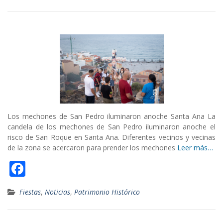
e
b
o
o
k
Los mechones de San Pedro iluminaron anoche Santa Ana La
candela de los mechones de San Pedro iluminaron anoche el
risco de San Roque en Santa Ana. Diferentes vecinos y vecinas
de la zona se acercaron para prender los mechones
Leer más…
F
ac
Fiestas
,
Noticias
,
Patrimonio Histórico
e
b