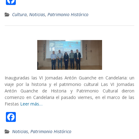
ac
Cultura
,
Noticias
,
Patrimonio Histórico
e
b
o
o
k
Inauguradas las VI Jornadas Antón Guanche en Candelaria: un
viaje por la historia y el patrimonio cultural Las VI Jornadas
Antón Guanche de Historia y Patrimonio Cultural dieron
comienzo en Candelaria el pasado viernes, en el marco de las
Fiestas
Leer más…
F
ac
Noticias
,
Patrimonio Histórico
e