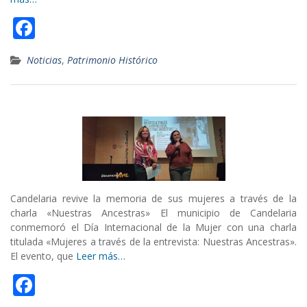
F
ac
Noticias
,
Patrimonio Histórico
e
b
o
o
k
Candelaria revive la memoria de sus mujeres a través de la
charla «Nuestras Ancestras» El municipio de Candelaria
conmemoró el Día Internacional de la Mujer con una charla
titulada «Mujeres a través de la entrevista: Nuestras Ancestras».
El evento, que
Leer más…
F
ac