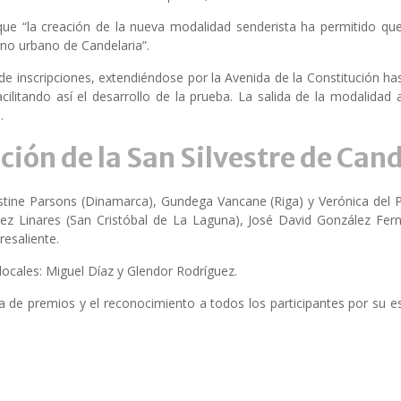
que “la creación de la nueva modalidad senderista ha permitido qu
rno urbano de Candelaria”.
 de inscripciones, extendiéndose por la Avenida de la Constitución h
cilitando así el desarrollo de la prueba. La salida de la modalida
.
ición de la San Silvestre de Can
istine Parsons (Dinamarca), Gundega Vancane (Riga) y Verónica del P
ez Linares (San Cristóbal de La Laguna), José David González Fern
esaliente.
locales: Miguel Díaz y Glendor Rodríguez.
ga de premios y el reconocimiento a todos los participantes por su 