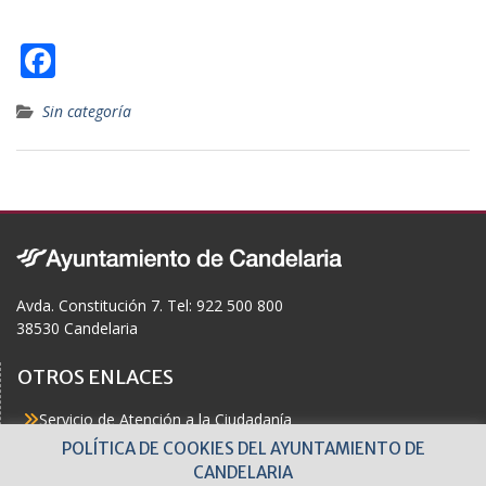
F
ac
Sin categoría
e
b
o
o
k
Avda. Constitución 7. Tel: 922 500 800
38530 Candelaria
OTROS ENLACES
Servicio de Atención a la Ciudadanía
Actualidad
POLÍTICA DE COOKIES DEL AYUNTAMIENTO DE
Agenda
CANDELARIA