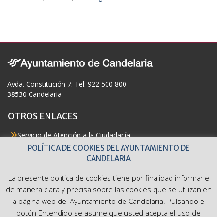
e
b
o
o
k
Avda. Constitución 7. Tel: 922 500 800
38530 Candelaria
OTROS ENLACES
Servicio de Atención a la Ciudadanía
Actualidad
POLÍTICA DE COOKIES DEL AYUNTAMIENTO DE
Agenda
CANDELARIA
Áreas
Buzón del Ciudadano
La presente política de cookies tiene por finalidad informarle
Accesibilidad
de manera clara y precisa sobre las cookies que se utilizan en
la página web del Ayuntamiento de Candelaria. Pulsando el
botón Entendido se asume que usted acepta el uso de