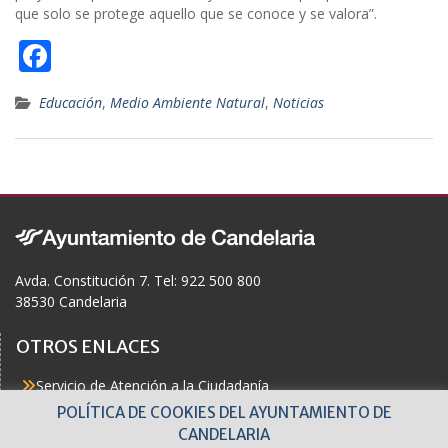
que solo se protege aquello que se conoce y se valora”.
F
ac
Educación
,
Medio Ambiente Natural
,
Noticias
e
b
o
o
k
Avda. Constitución 7. Tel: 922 500 800
38530 Candelaria
OTROS ENLACES
Servicio de Atención a la Ciudadanía
Actualidad
POLÍTICA DE COOKIES DEL AYUNTAMIENTO DE
Agenda
CANDELARIA