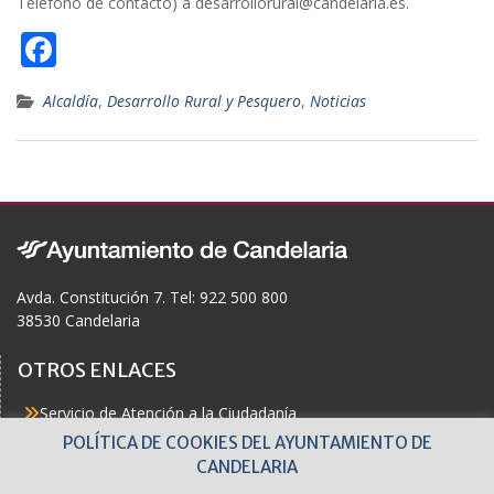
Teléfono de contacto) a desarrollorural@candelaria.es.
F
ac
Alcaldía
,
Desarrollo Rural y Pesquero
,
Noticias
e
b
o
o
k
Avda. Constitución 7. Tel: 922 500 800
38530 Candelaria
OTROS ENLACES
Servicio de Atención a la Ciudadanía
Actualidad
POLÍTICA DE COOKIES DEL AYUNTAMIENTO DE
Agenda
CANDELARIA
Áreas