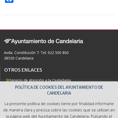
ac
e
b
o
o
k
Avda. Constitución 7. Tel: 922 500 800
38530 Candelaria
OTROS ENLACES
Servicio de Atención a la Ciudadanía
Actualidad
POLÍTICA DE COOKIES DEL AYUNTAMIENTO DE
Agenda
CANDELARIA
Áreas
Buzón del Ciudadano
La presente política de cookies tiene por finalidad informarle
Accesibilidad
de manera clara y precisa sobre las cookies que se utilizan en
la página web del Ayuntamiento de Candelaria. Pulsando el