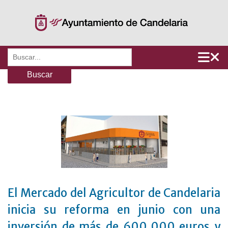
Saltar
al
contenido
Buscar:
El Mercado del Agricultor de Candelaria
inicia su reforma en junio con una
inversión de más de 600.000 euros y