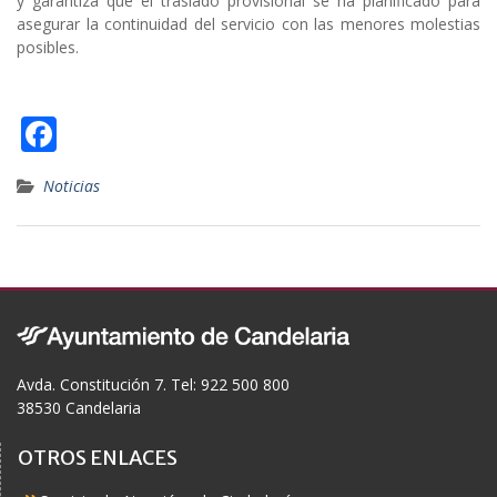
y garantiza que el traslado provisional se ha planificado para
asegurar la continuidad del servicio con las menores molestias
posibles.
F
ac
Noticias
e
b
o
o
k
Avda. Constitución 7. Tel: 922 500 800
38530 Candelaria
OTROS ENLACES