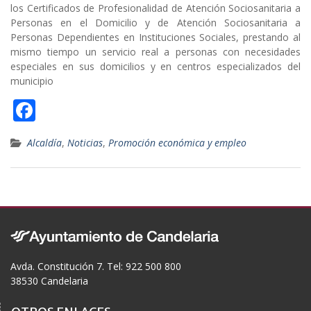
los Certificados de Profesionalidad de Atención Sociosanitaria a
Personas en el Domicilio y de Atención Sociosanitaria a
Personas Dependientes en Instituciones Sociales, prestando al
mismo tiempo un servicio real a personas con necesidades
especiales en sus domicilios y en centros especializados del
municipio
F
ac
Alcaldía
,
Noticias
,
Promoción económica y empleo
e
b
o
o
k
Avda. Constitución 7. Tel: 922 500 800
38530 Candelaria