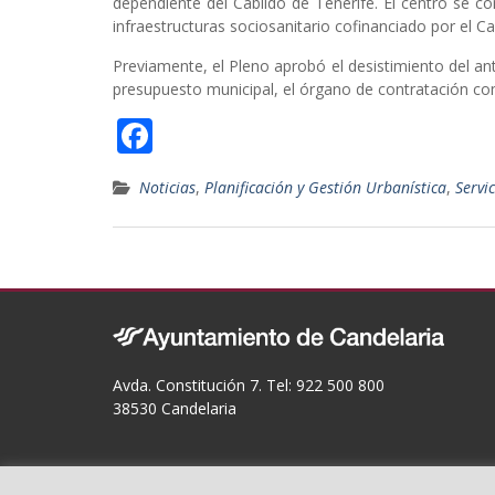
dependiente del Cabildo de Tenerife. El centro se c
infraestructuras sociosanitario cofinanciado por el C
Previamente, el Pleno aprobó el desistimiento del ant
presupuesto municipal, el órgano de contratación co
F
ac
Noticias
,
Planificación y Gestión Urbanística
,
Servic
e
b
o
o
k
Avda. Constitución 7. Tel: 922 500 800
38530 Candelaria