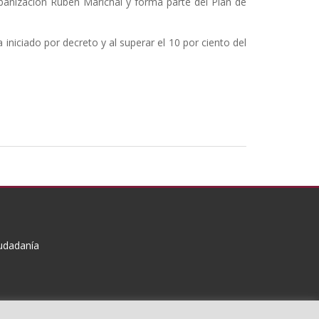
rbanización Rubén Marichal y forma parte del Plan de
iniciado por decreto y al superar el 10 por ciento del
iudadanía