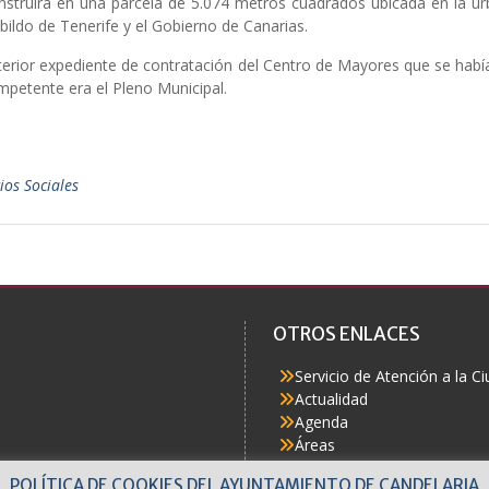
onstruirá en una parcela de 5.074 metros cuadrados ubicada en la u
abildo de Tenerife y el Gobierno de Canarias.
erior expediente de contratación del Centro de Mayores que se había 
mpetente era el Pleno Municipal.
ios Sociales
OTROS ENLACES
Servicio de Atención a la C
Actualidad
Agenda
Áreas
Buzón del Ciudadano
POLÍTICA DE COOKIES DEL AYUNTAMIENTO DE CANDELARIA