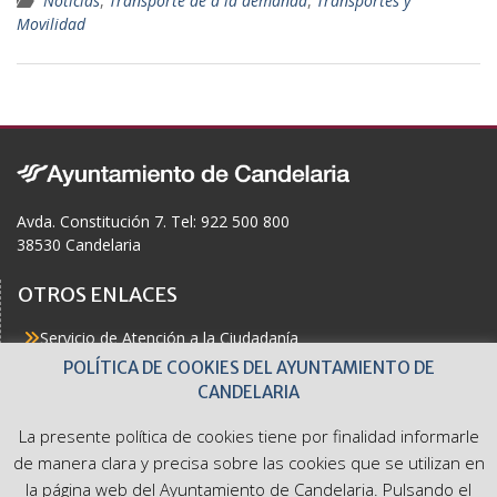
Noticias
,
Transporte de a la demanda
,
Transportes y
e
Movilidad
b
o
o
k
Avda. Constitución 7. Tel: 922 500 800
38530 Candelaria
OTROS ENLACES
Servicio de Atención a la Ciudadanía
Actualidad
POLÍTICA DE COOKIES DEL AYUNTAMIENTO DE
Agenda
CANDELARIA
Áreas
Buzón del Ciudadano
La presente política de cookies tiene por finalidad informarle
Accesibilidad
de manera clara y precisa sobre las cookies que se utilizan en
la página web del Ayuntamiento de Candelaria. Pulsando el