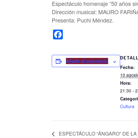
Espectáculo homenaje “50 años sin
Dirección musical: MAURO FARI
Presenta: Puchi Méndez.
F
a
c
DETAL
e
Añadir al calendario
Fecha:
b
10 agost
o
Hora:
o
21:30 - 
Categorí
k
Cultura
ESPECTÁCULO “ÁNGARO” DE LA