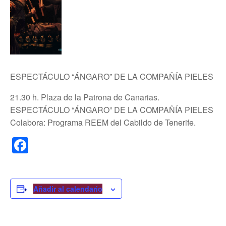
ESPECTÁCULO “ÁNGARO” DE LA COMPAÑÍA PIELES
21.30 h. Plaza de la Patrona de Canarias.
ESPECTÁCULO “ÁNGARO” DE LA COMPAÑÍA PIELES
Colabora: Programa REEM del Cabildo de Tenerife.
F
a
c
e
Añadir al calendario
b