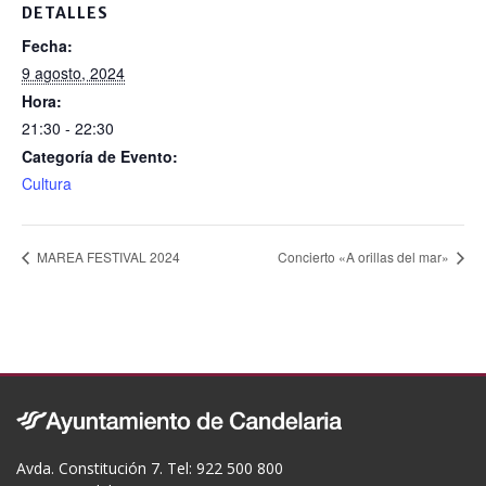
o
DETALLES
o
Fecha:
k
9 agosto, 2024
Hora:
21:30 - 22:30
Categoría de Evento:
Cultura
MAREA FESTIVAL 2024
Concierto «A orillas del mar»
Avda. Constitución 7. Tel: 922 500 800