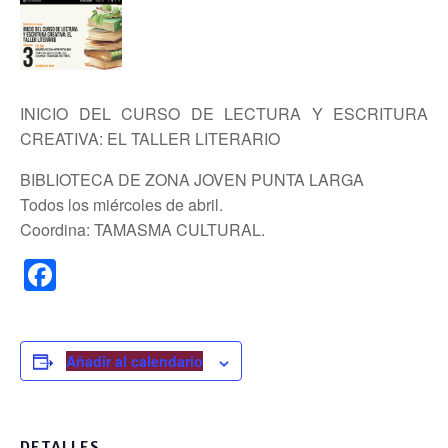
INICIO DEL CURSO DE LECTURA Y ESCRITURA
CREATIVA: EL TALLER LITERARIO
BIBLIOTECA DE ZONA JOVEN PUNTA LARGA
Todos los miércoles de abril.
Coordina: TAMASMA CULTURAL.
F
a
c
e
Añadir al calendario
b
o
DETALLES