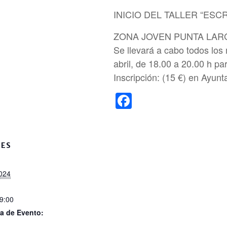
INICIO DEL TALLER “ESC
ZONA JOVEN PUNTA LAR
Se llevará a cabo todos los
abril, de 18.00 a 20.00 h pa
Inscripción: (15 €) en Ayunt
F
a
c
e
LES
b
2024
o
o
19:00
k
a de Evento: