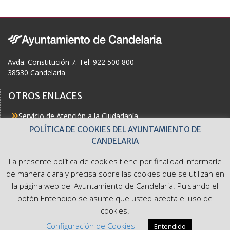
v
ú
E
e
n
s
v
t
o
q
e
Avda. Constitución 7. Tel: 922 500 800
38530 Candelaria
u
n
OTROS ENLACES
e
t
Servicio de Atención a la Ciudadanía
d
o
Actualidad
POLÍTICA DE COOKIES DEL AYUNTAMIENTO DE
Agenda
CANDELARIA
Áreas
a
s
Buzón del Ciudadano
La presente política de cookies tiene por finalidad informarle
Accesibilidad
y
de manera clara y precisa sobre las cookies que se utilizan en
la página web del Ayuntamiento de Candelaria. Pulsando el
v
botón Entendido se asume que usted acepta el uso de
cookies.
Ayuntamiento de Candelaria. Avda. Constitución 7. Tel: 922
i
Configuración de Cookies
Entendido
500 800