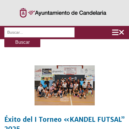
Saltar
al
contenido
Buscar:
Éxito del I Torneo «KANDEL FUTSAL”
2025