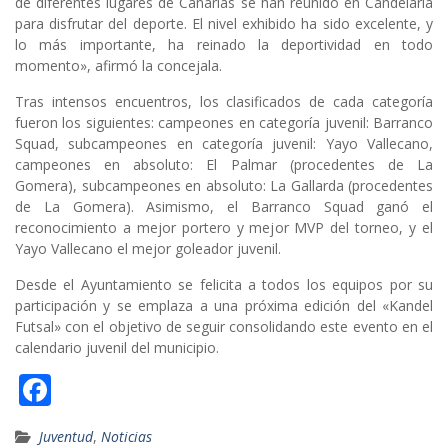
de diferentes lugares de Canarias se han reunido en Candelaria
para disfrutar del deporte. El nivel exhibido ha sido excelente, y
lo más importante, ha reinado la deportividad en todo
momento», afirmó la concejala.
Tras intensos encuentros, los clasificados de cada categoría
fueron los siguientes: campeones en categoría juvenil: Barranco
Squad, subcampeones en categoría juvenil: Yayo Vallecano,
campeones en absoluto: El Palmar (procedentes de La
Gomera), subcampeones en absoluto: La Gallarda (procedentes
de La Gomera). Asimismo, el Barranco Squad ganó el
reconocimiento a mejor portero y mejor MVP del torneo, y el
Yayo Vallecano el mejor goleador juvenil.
Desde el Ayuntamiento se felicita a todos los equipos por su
participación y se emplaza a una próxima edición del «Kandel
Futsal» con el objetivo de seguir consolidando este evento en el
calendario juvenil del municipio.
F
ac
Juventud
,
Noticias