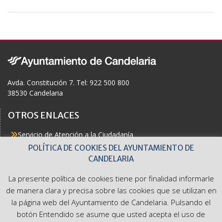
e
b
o
o
k
Avda. Constitución 7. Tel: 922 500 800
38530 Candelaria
OTROS ENLACES
Servicio de Atención a la Ciudadanía
Actualidad
POLÍTICA DE COOKIES DEL AYUNTAMIENTO DE
Agenda
CANDELARIA
Áreas
Buzón del Ciudadano
La presente política de cookies tiene por finalidad informarle
Accesibilidad
de manera clara y precisa sobre las cookies que se utilizan en
la página web del Ayuntamiento de Candelaria. Pulsando el
botón Entendido se asume que usted acepta el uso de