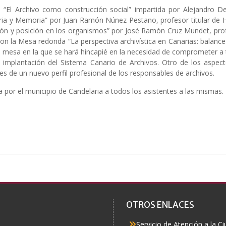
: “El Archivo como construcción social” impartida por Alejandro D
ria y Memoria” por Juan Ramón Núnez Pestano, profesor titular de H
icación y posición en los organismos” por José Ramón Cruz Mundet, pro
rá con la Mesa redonda “La perspectiva archivística en Canarias: balan
 mesa en la que se hará hincapié en la necesidad de comprometer a to
 implantación del Sistema Canario de Archivos. Otro de los aspec
es de un nuevo perfil profesional de los responsables de archivos.
 por el municipio de Candelaria a todos los asistentes a las mismas.
OTROS ENLACES
Servicio de Atención a la C