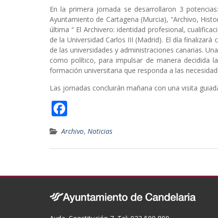
En la primera jornada se desarrollaron 3 potencias
Ayuntamiento de Cartagena (Murcia), “Archivo, Histo
última “ El Archivero: identidad profesional, cualif
de la Universidad Carlos III (Madrid). El día finaliza
de las universidades y administraciones canarias. Una
como político, para impulsar de manera decidida la
formación universitaria que responda a las necesidad
Las jornadas concluirán mañana con una visita guiada
F
ac
Archivo
,
Noticias
e
b
o
o
k