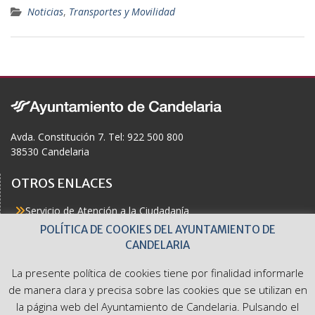
ac
Noticias
,
Transportes y Movilidad
e
b
o
o
k
Avda. Constitución 7. Tel: 922 500 800
38530 Candelaria
OTROS ENLACES
Servicio de Atención a la Ciudadanía
Actualidad
POLÍTICA DE COOKIES DEL AYUNTAMIENTO DE
Agenda
CANDELARIA
Áreas
Buzón del Ciudadano
La presente política de cookies tiene por finalidad informarle
Accesibilidad
de manera clara y precisa sobre las cookies que se utilizan en
la página web del Ayuntamiento de Candelaria. Pulsando el