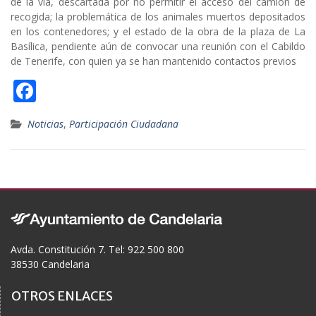
de la vía, descartada por no permitir el acceso del camión de
recogida; la problemática de los animales muertos depositados
en los contenedores; y el estado de la obra de la plaza de La
Basílica, pendiente aún de convocar una reunión con el Cabildo
de Tenerife, con quien ya se han mantenido contactos previos
F
ac
Noticias
,
Participación Ciudadana
e
b
o
o
k
Avda. Constitución 7. Tel: 922 500 800
38530 Candelaria
OTROS ENLACES