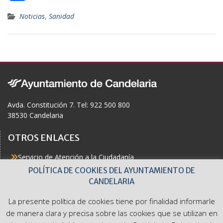
ac
Noticias
,
Sanidad
e
b
o
o
k
Avda. Constitución 7. Tel: 922 500 800
38530 Candelaria
OTROS ENLACES
Servicio de Atención a la Ciudadanía
Actualidad
POLÍTICA DE COOKIES DEL AYUNTAMIENTO DE
Agenda
CANDELARIA
Áreas
Buzón del Ciudadano
La presente política de cookies tiene por finalidad informarle
Accesibilidad
de manera clara y precisa sobre las cookies que se utilizan en