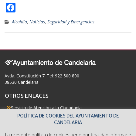
F
ac
Alcaldía
,
Noticias
,
Seguridad y Emergencias
e
b
o
o
k
Avda. Constitución 7. Tel: 922 500 800
38530 Candelaria
OTROS ENLACES
Servicio de Atención a la Ciudadanía
Actualidad
POLÍTICA DE COOKIES DEL AYUNTAMIENTO DE
Agenda
CANDELARIA
Áreas
Buzón del Ciudadano
La presente política de cookies tiene por finalidad informarle