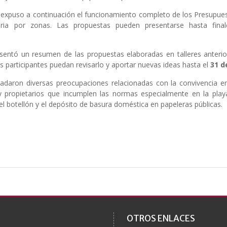
o, expuso a continuación el funcionamiento completo de los Presupues
staria por zonas. Las propuestas pueden presentarse hasta fi
esentó un resumen de las propuestas elaboradas en talleres anteri
as participantes puedan revisarlo y aportar nuevas ideas hasta el
31 d
sladaron diversas preocupaciones relacionadas con la convivencia en
l y propietarios que incumplen las normas especialmente en la playa
 el botellón y el depósito de basura doméstica en papeleras públicas.
OTROS ENLACES