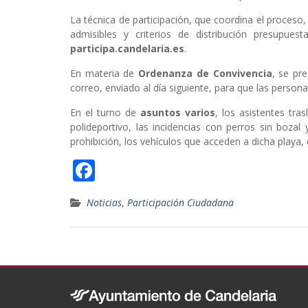
La técnica de participación, que coordina el proces
admisibles y criterios de distribución presupue
participa.candelaria.es
.
En materia de
Ordenanza de Convivencia
, se pr
correo, enviado al día siguiente, para que las person
En el turno de
asuntos varios
, los asistentes tra
polideportivo, las incidencias con perros sin boza
prohibición, los vehículos que acceden a dicha playa,
F
ac
Noticias
,
Participación Ciudadana
e
b
o
o
k