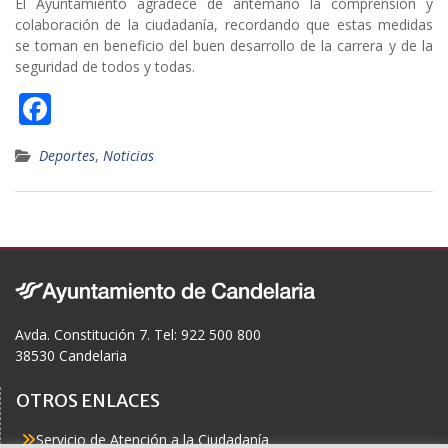
El Ayuntamiento agradece de antemano la comprensión y
colaboración de la ciudadanía, recordando que estas medidas
se toman en beneficio del buen desarrollo de la carrera y de la
seguridad de todos y todas.
F
ac
Deportes
,
Noticias
e
b
o
o
k
Avda. Constitución 7. Tel: 922 500 800
38530 Candelaria
OTROS ENLACES
Servicio de Atención a la Ciudadanía