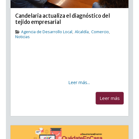
Candelaria actualiza el diagnóstico del
tejido empresarial
Agencia de Desarrollo Local
,
Alcaldía
,
Comercio
,
Noticias
Candelaria actualiza el diagnóstico del tejido
empresarial En el marco de la situación económica
generada por la crisis sanitaria del Coronavirus el
Ayuntamiento de Candelaria, a través de la Agencia
de Empleo y Desarrollo Local y la concejalía de
Comercio,
Leer más...
...
Leer más