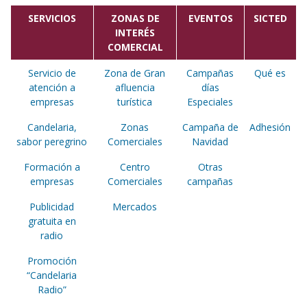
SERVICIOS
ZONAS DE
EVENTOS
SICTED
INTERÉS
COMERCIAL
Servicio de
Zona de Gran
Campañas
Qué es
atención a
afluencia
días
empresas
turística
Especiales
Candelaria,
Zonas
Campaña de
Adhesión
sabor peregrino
Comerciales
Navidad
Formación a
Centro
Otras
empresas
Comerciales
campañas
Publicidad
Mercados
gratuita en
radio
Promoción
“Candelaria
Radio”