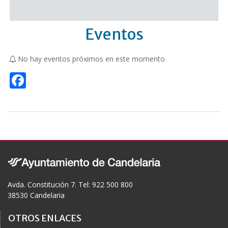
Eventos
No hay eventos próximos en este momento
F
ac
e
b
o
o
k
Avda. Constitución 7. Tel: 922 500 800
38530 Candelaria
OTROS ENLACES