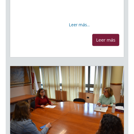
han organizado para el próximo miércoles, 29 de
abril, un Encuentro Virtual con los empresarios del
municipio con el objetivo de resolver las dudas que
puedan tener
Leer más...
...
Leer más