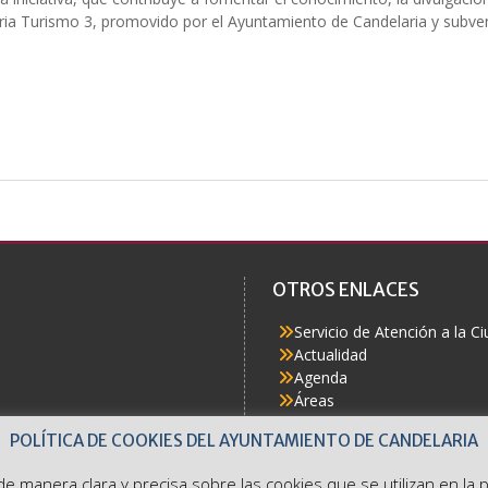
ia Turismo 3, promovido por el Ayuntamiento de Candelaria y subven
OTROS ENLACES
Servicio de Atención a la C
Actualidad
Agenda
Áreas
Buzón del Ciudadano
POLÍTICA DE COOKIES DEL AYUNTAMIENTO DE CANDELARIA
Accesibilidad
e de manera clara y precisa sobre las cookies que se utilizan en l