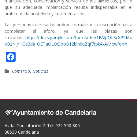
manipulación, conservación y servicio de los alimentos, por lo
que su adecuada implantación resulta indispensable en el
ámbito de la hostelería y la alimentación.
Las personas interesadas podrán formalizar su inscripción hasta
completar el aforo, ya que las plazas son
limitadas:
https://docs.google.com/forms/d/e/1FAIpQLScXP9Mo
xOzNljrHOs3da_OETaQLOQooB12bln0qZqf7tpkA-A/viewform
F
ac
Comercio
,
Noticias
e
b
o
o
k
Avda. Constitución 7. Tel: 922 500 800
38530 Candelaria