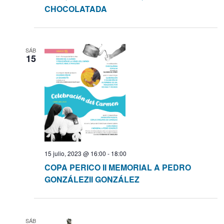
CHOCOLATADA
a
s
SÁB
15
d
e
E
v
e
15 julio, 2023 @ 16:00
-
18:00
COPA PERICO II MEMORIAL A PEDRO
n
GONZÁLEZII GONZÁLEZ
t
o
SÁB