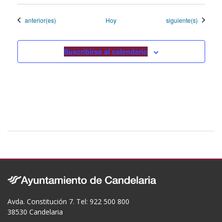
Eventos
Eventos
anterior(es)
Hoy
siguiente(s)
Suscribirse al calendario
Avda. Constitución 7. Tel: 922 500 800
38530 Candelaria