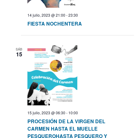
t
o
q
14 julio, 2023 @ 21:00
-
23:30
FIESTA NOCHENTERA
u
e
SÁB
d
15
a
y
v
i
15 julio, 2023 @ 06:30
-
10:00
s
PROCESIÓN DE LA VIRGEN DEL
CARMEN HASTA EL MUELLE
t
PESQUEROHASTA PESQUERO Y