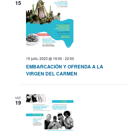
15
s
15 julio, 2023 @ 19:30
-
22:00
EMBARCACIÓN Y OFRENDA A LA
VIRGEN DEL CARMEN
MIÉ
19