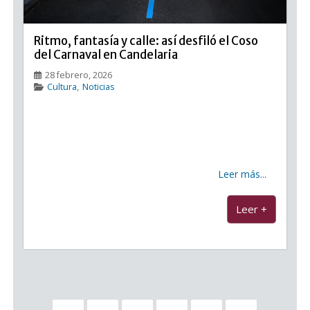
Ritmo, fantasía y calle: así desfiló el Coso
del Carnaval en Candelaria
28 febrero, 2026
Cultura
,
Noticias
Ritmo, fantasía y calle: así desfiló el Coso del
Carnaval en Candelaria El Carnaval de Candelaria
2026 celebró este sábado, 28 de febrero, su
tradicional Coso con salida a las 18.00 horas desde la
Avenida Marítima de Punta Larga hasta
Leer más...
...
Leer +