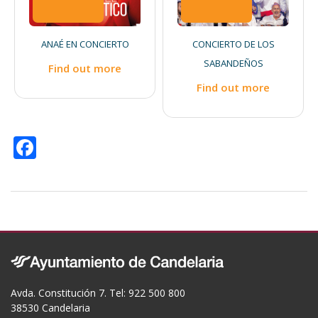
ANAÉ EN CONCIERTO
CONCIERTO DE LOS
SABANDEÑOS
Find out more
Find out more
F
ac
e
b
o
o
k
Avda. Constitución 7. Tel: 922 500 800
38530 Candelaria