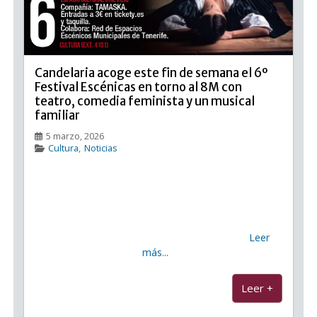
Candelaria acoge este fin de semana el 6º
Festival Escénicas en torno al 8M con
teatro, comedia feminista y un musical
familiar
5 marzo, 2026
Cultura
,
Noticias
Candelaria acoge este fin de semana el 6º Festival
Escénicas en torno al 8M con teatro, comedia
feminista y un musical familiar El Ayuntamiento de
Candelaria celebra este fin de semana el 6º Festival
Escénicas, un encuentro cultural que vuelve
Leer
más...
...
Leer +