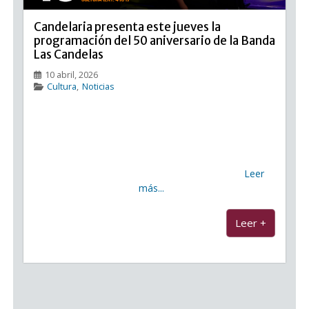
Candelaria presenta este jueves la
programación del 50 aniversario de la Banda
Las Candelas
10 abril, 2026
Cultura
,
Noticias
Candelaria presenta este jueves la programación del
50 aniversario de la Banda Las Candelas El
Ayuntamiento de Candelaria acogerá el próximo
jueves, 16 de abril, a las 12.00 horas, en la Casa de la
Música Abilio Alonso Otazo, la presentación
Leer
más...
...
Leer +