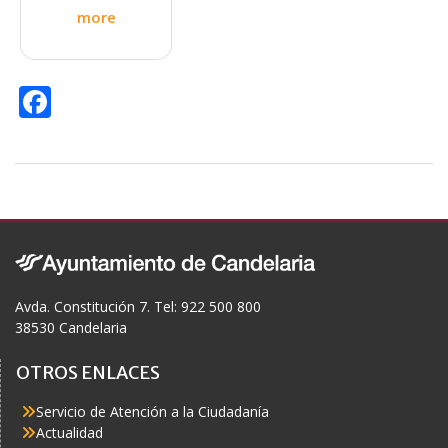
more
F
ac
e
b
o
o
k
Avda. Constitución 7. Tel: 922 500 800
38530 Candelaria
OTROS ENLACES
Servicio de Atención a la Ciudadanía
Actualidad