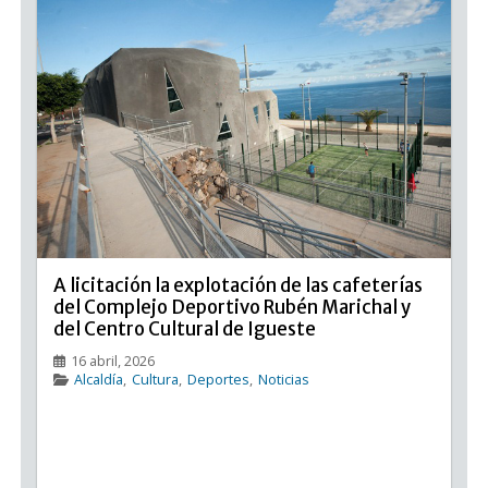
A licitación la explotación de las cafeterías
del Complejo Deportivo Rubén Marichal y
del Centro Cultural de Igueste
16 abril, 2026
Alcaldía
,
Cultura
,
Deportes
,
Noticias
A licitación la explotación de las cafeterías del
Complejo Deportivo Rubén Marichal y del Centro
Cultural de Igueste El Ayuntamiento de Candelaria ha